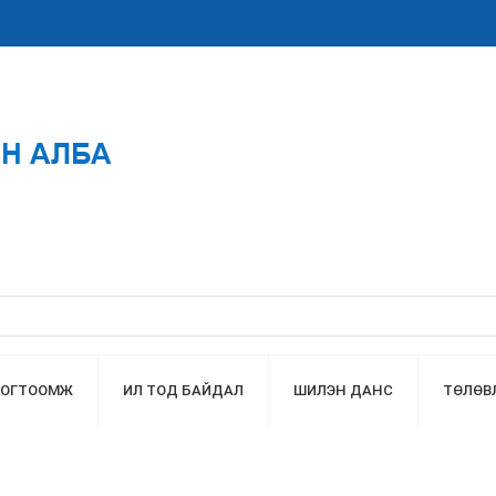
ТОГТООМЖ
ИЛ ТОД БАЙДАЛ
ШИЛЭН ДАНС
ТӨЛӨВ