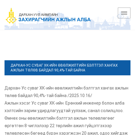
ДАРХАН-УС СУВАГ ХК-ИЙН ӨВӨЛЖИЛТИЙН БЭЛТГЭЛ ХАНГАХ
АЖЛЫН ТӨЛӨВ БАЙДАЛ 90,4%-ТАЙ БАЙНА
Дархан-Ус суваг ХК-ийн өвөлжилтийн бэлтгэл хангах ажлын
төлөв байдал 90,4%-тай байна /2025.10.16/
Ажлын хэсэг Ус суваг ХК-ийн Ерөнхий инженер болон алба
хэлтсийн зарим удирдлагуудтай уулзаж, санал солилцлоо.
Өмнөх оны өвөлжилтийн бэлтгэл ажлын төлөвлөгөөг
өргөтгөн 8 чиглэлээр 22 төрлийн ажил гүйцэтгэхээр
төлөвлөсөн бөгөөд бүрэн хэрэгжсэн 20 ажил, одоо хийгдэж