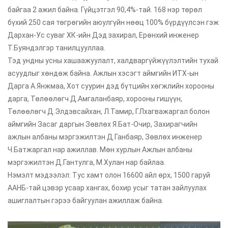
байгаа 2 ажил байна. Гүйцэтгэл 90,4%-тай. 168 нэр төрөл
бүхий 250 сая төгрөгийн аюулгүйн нөөц 100% бүрдүүлсэн гэж
Дархан-Ус суваг ХК-ийн Дэд захирал, Ерөнхий инженер
Т.Буяндэлгэр танилцууллаа.
Тэд ундны усны хашаажуулалт, халдваргүйжүүлэлтийн тухай
асуудлыг хөндөж байна. Ажлын хэсэгт аймгийн ИТХ-ын
Дарга А.Янжмаа, Хот суурин дэд бүтцийн хөгжлийн хорооны
дарга, Төлөөлөгч Д.Амгаланбаяр, хорооны гишүүн,
Төлөөлөгч Д.Элдэвсайхан, Л.Тамир, Г.Лхагважаргал болон
аймгийн Засаг даргын Зөвлөх Я.Бат-Очир, Захирагчийн
ажлын албаны мэргэжилтэн Д.Ганбаяр, Зөвлөх инженер
Ч.Батжаргал нар ажиллав. Мөн хурлын Ажлын албаны
мэргэжилтэн Д.Гантулга, М.Хулан нар байлаа.
Нэмэлт мэдээлэл: Тус хамт олон 16600 айл өрх, 1500 гаруй
ААНБ-тай цэвэр усаар хангах, бохир усыг татан зайлуулах
ашиглалтын гэрээ байгуулан ажиллаж байна.